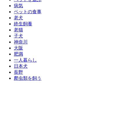
病気
ペットの食事
老犬
終生飼養
老猫
子犬
神奈川
大阪
肥満
一人暮らし
日本犬
長野
爬虫類を飼う