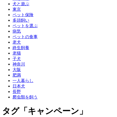
犬と遊ぶ
東京
ペット保険
多頭飼い
ペットを選ぶ
病気
ペットの食事
老犬
終生飼養
老猫
子犬
神奈川
大阪
肥満
一人暮らし
日本犬
長野
爬虫類を飼う
タグ「キャンペーン」