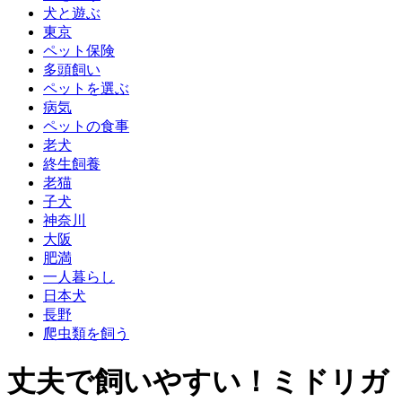
犬と遊ぶ
東京
ペット保険
多頭飼い
ペットを選ぶ
病気
ペットの食事
老犬
終生飼養
老猫
子犬
神奈川
大阪
肥満
一人暮らし
日本犬
長野
爬虫類を飼う
丈夫で飼いやすい！ミドリガ