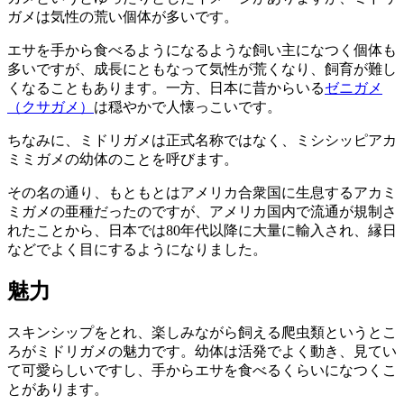
ガメは気性の荒い個体が多いです。
エサを手から食べるようになるような飼い主になつく個体も
多いですが、成長にともなって気性が荒くなり、飼育が難し
くなることもあります。一方、日本に昔からいる
ゼニガメ
（クサガメ）
は穏やかで人懐っこいです。
ちなみに、ミドリガメは正式名称ではなく、ミシシッピアカ
ミミガメの幼体のことを呼びます。
その名の通り、もともとはアメリカ合衆国に生息するアカミ
ミガメの亜種だったのですが、アメリカ国内で流通が規制さ
れたことから、日本では80年代以降に大量に輸入され、縁日
などでよく目にするようになりました。
魅力
スキンシップをとれ、楽しみながら飼える爬虫類というとこ
ろがミドリガメの魅力です。幼体は活発でよく動き、見てい
て可愛らしいですし、手からエサを食べるくらいになつくこ
とがあります。