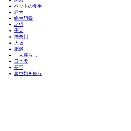
ペットの食事
老犬
終生飼養
老猫
子犬
神奈川
大阪
肥満
一人暮らし
日本犬
長野
爬虫類を飼う