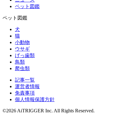
ペット図鑑
ペット図鑑
犬
猫
小動物
ウサギ
げっ歯類
鳥類
爬虫類
記事一覧
運営者情報
免責事項
個人情報保護方針
©2026 AiTRIGGER Inc.
All Rights Reserved.