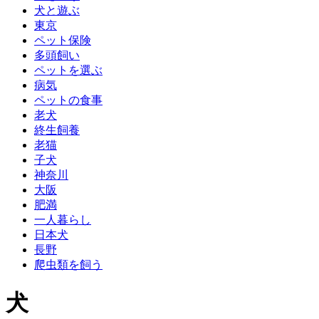
犬と遊ぶ
東京
ペット保険
多頭飼い
ペットを選ぶ
病気
ペットの食事
老犬
終生飼養
老猫
子犬
神奈川
大阪
肥満
一人暮らし
日本犬
長野
爬虫類を飼う
犬