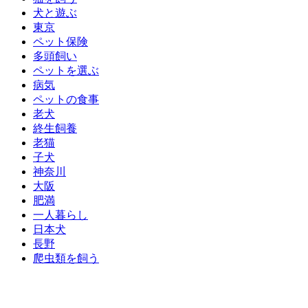
犬と遊ぶ
東京
ペット保険
多頭飼い
ペットを選ぶ
病気
ペットの食事
老犬
終生飼養
老猫
子犬
神奈川
大阪
肥満
一人暮らし
日本犬
長野
爬虫類を飼う