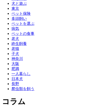
犬と遊ぶ
東京
ペット保険
多頭飼い
ペットを選ぶ
病気
ペットの食事
老犬
終生飼養
老猫
子犬
神奈川
大阪
肥満
一人暮らし
日本犬
長野
爬虫類を飼う
コラム