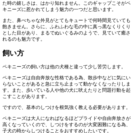
た時の嬉しさは、はかり知れません。このギャップこそがペ
キニーズに惹かれてしまう魅力の一つだと思います。
また、鼻ぺちゃな外見がとてもキュートで何時間見ていても
飽きません。さらに、ふわふわな毛の中に真っ黒なくりくり
とした目があり、まるでぬいぐるみのようで、見ていて癒さ
れるのも魅力です。
飼い方
ペキニーズの飼い方は他の犬種と違って少し苦労します。
ペキニーズは自由奔放な性格である為、散歩中などに気にい
らないことがあると急に立ち止まって動かなくなったりしま
す。また、歩いている人や他の犬に吠えたりと問題行動を起
こすことがあります。
ですので、
基本のしつけを根気強く教える必要があります
。
ペキニーズは
大人になればなるほどプライドや自由奔放さが
高くなっていく
ので、しつけをするのが大変困難になる為、
子犬の時からしつけることをおすすめしたいです。