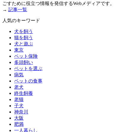
ごすために役立つ情報を発信するWebメディアです。
→
記事一覧
人気のキーワード
犬を飼う
猫を飼う
犬と遊ぶ
東京
ペット保険
多頭飼い
ペットを選ぶ
病気
ペットの食事
老犬
終生飼養
老猫
子犬
神奈川
大阪
肥満
一人暮らし