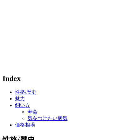
Index
性格/歴史
魅力
飼い方
寿命
気をつけたい病気
価格相場
性格/歴史