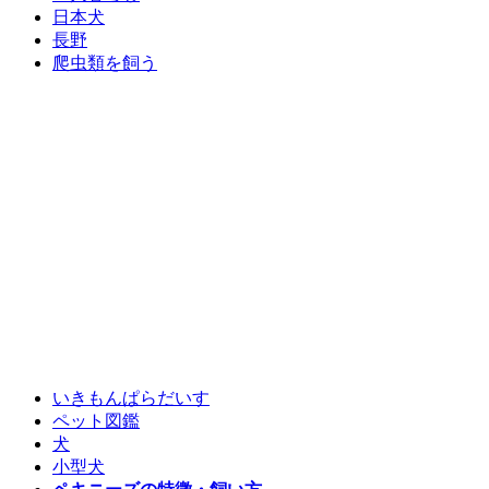
日本犬
長野
爬虫類を飼う
いきもんぱらだいす
ペット図鑑
犬
小型犬