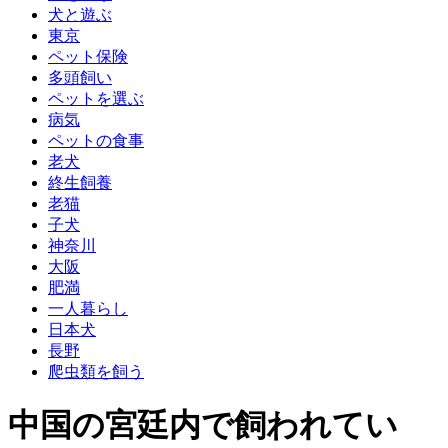
犬と遊ぶ
東京
ペット保険
多頭飼い
ペットを選ぶ
病気
ペットの食事
老犬
終生飼養
老猫
子犬
神奈川
大阪
肥満
一人暮らし
日本犬
長野
爬虫類を飼う
中国の宮廷内で飼われてい