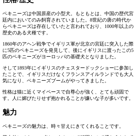
ペキニーズは中国原産の小型犬。もともとは、中国の歴代宮
廷内においてのみ飼育されていました。8世紀の唐の時代か
らペキニーズは存在していたと言われており、
1000年以上の
歴史のある犬種
です。
1860年のアヘン戦争でイギリス軍が北京の宮廷に突入した際
に5匹のペキニーズを発見して、後にイギリスに渡ったこの5
匹のペキニーズがヨーロッパの基礎犬となりました。
そして1893年にイギリスのチェスタードックショーに参加し
たことで、イギリスだけなくフランスアイルランドでも大人
気になり、ペキニーズブームがやってきました。
性格は猫に近くマイペースで自尊心が強く、とても頑固で
す
。人に媚びたりせず抱かれることが嫌いな子が多いです。
魅力
ペキニーズの魅力は、
時々甘えにきてくれること
です。