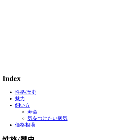
Index
性格/歴史
魅力
飼い方
寿命
気をつけたい病気
価格相場
性格/歴史