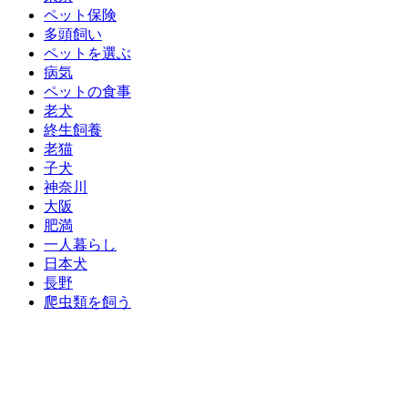
ペット保険
多頭飼い
ペットを選ぶ
病気
ペットの食事
老犬
終生飼養
老猫
子犬
神奈川
大阪
肥満
一人暮らし
日本犬
長野
爬虫類を飼う