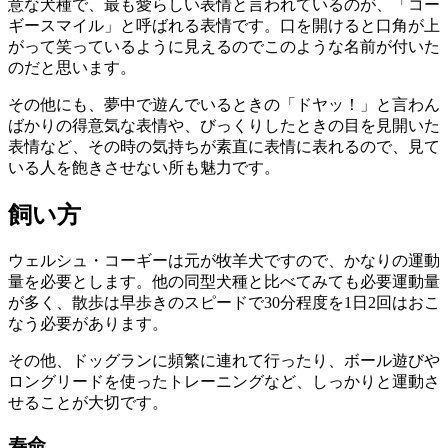
意な犬種で、最も愛らしい表情と言われているのが、「
コー
ギースマイル
」と呼ばれる表情です。口を開けると口角が上
がって笑っているように見えるのでこのような名前が付いた
のだと思います。
その他にも、夢中で遊んでいるときの「ドヤッ！」と言わん
ばかりの得意気な表情や、びっくりしたときの目を見開いた
表情など、その時の気持ちが素直に表情に表れるので、見て
いる人を飽きさせない所も魅力です。
飼い方
ウェルシュ・コーギーは元が牧羊犬ですので、かなりの運動
量を必要とします。他の同型犬種と比べてみても必要運動量
が多く、散歩は早歩きのスピードで30分程度を1日2回はおこ
なう必要があります。
その他、ドッグランに頻繁に連れて行ったり、ボール遊びや
ロングリードを使ったトレーニングなど、しっかりと運動さ
せることが大切です。
寿命