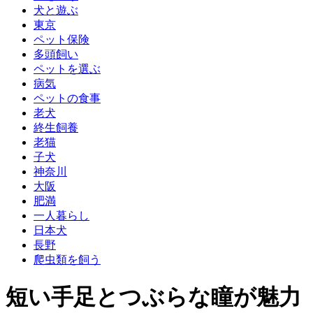
犬と遊ぶ
東京
ペット保険
多頭飼い
ペットを選ぶ
病気
ペットの食事
老犬
終生飼養
老猫
子犬
神奈川
大阪
肥満
一人暮らし
日本犬
長野
爬虫類を飼う
短い手足とつぶらな瞳が魅力