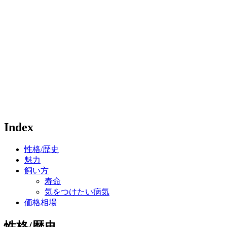
Index
性格/歴史
魅力
飼い方
寿命
気をつけたい病気
価格相場
性格/歴史