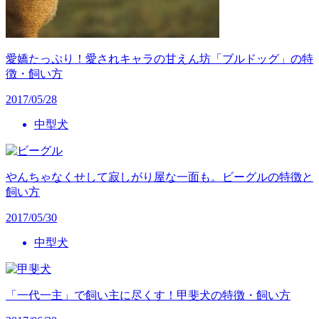
愛嬌たっぷり！愛されキャラの甘えん坊「ブルドッグ」の特
徴・飼い方
2017/05/28
中型犬
やんちゃなくせして寂しがり屋な一面も。ビーグルの特徴と
飼い方
2017/05/30
中型犬
「一代一主」で飼い主に尽くす！甲斐犬の特徴・飼い方