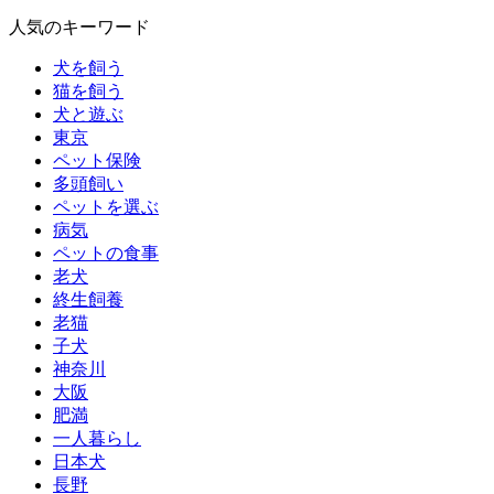
人気のキーワード
犬を飼う
猫を飼う
犬と遊ぶ
東京
ペット保険
多頭飼い
ペットを選ぶ
病気
ペットの食事
老犬
終生飼養
老猫
子犬
神奈川
大阪
肥満
一人暮らし
日本犬
長野