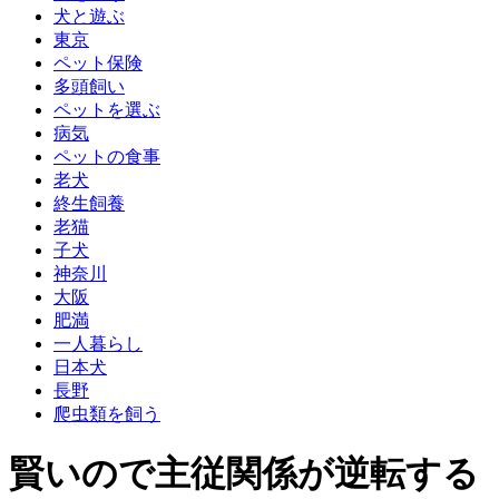
犬と遊ぶ
東京
ペット保険
多頭飼い
ペットを選ぶ
病気
ペットの食事
老犬
終生飼養
老猫
子犬
神奈川
大阪
肥満
一人暮らし
日本犬
長野
爬虫類を飼う
賢いので主従関係が逆転する