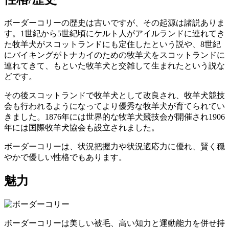
ボーダーコリーの歴史は古いですが、その起源は諸説ありま
す。1世紀から5世紀頃にケルト人がアイルランドに連れてき
た牧羊犬がスコットランドにも定住したという説や、8世紀
にバイキングがトナカイのための牧羊犬をスコットランドに
連れてきて、もといた牧羊犬と交雑して生まれたという説な
どです。
その後スコットランドで牧羊犬として改良され、牧羊犬競技
会も行われるようになってより優秀な牧羊犬が育てられてい
きました。1876年には世界的な牧羊犬競技会が開催され1906
年には国際牧羊犬協会も設立されました。
ボーダーコリーは、
状況把握力や状況適応力に優れ、賢く穏
やかで優しい性格
でもあります。
魅力
ボーダーコリーは美しい被毛、高い知力と運動能力を併せ持