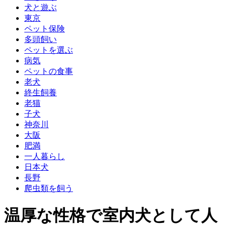
犬と遊ぶ
東京
ペット保険
多頭飼い
ペットを選ぶ
病気
ペットの食事
老犬
終生飼養
老猫
子犬
神奈川
大阪
肥満
一人暮らし
日本犬
長野
爬虫類を飼う
温厚な性格で室内犬として人