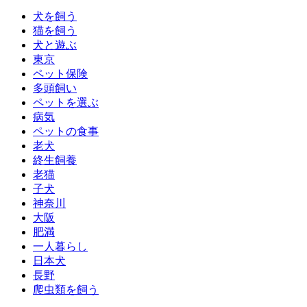
犬を飼う
猫を飼う
犬と遊ぶ
東京
ペット保険
多頭飼い
ペットを選ぶ
病気
ペットの食事
老犬
終生飼養
老猫
子犬
神奈川
大阪
肥満
一人暮らし
日本犬
長野
爬虫類を飼う