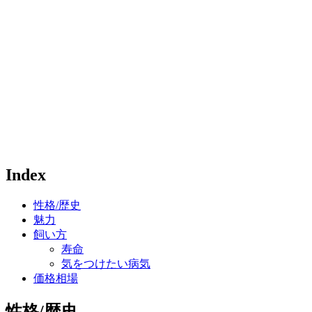
Index
性格/歴史
魅力
飼い方
寿命
気をつけたい病気
価格相場
性格/歴史