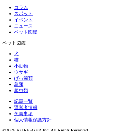
コラム
スポット
イベント
ニュース
ペット図鑑
ペット図鑑
犬
猫
小動物
ウサギ
げっ歯類
鳥類
爬虫類
記事一覧
運営者情報
免責事項
個人情報保護方針
©2026 AiTRIGGER Inc.
All Rights Reserved.