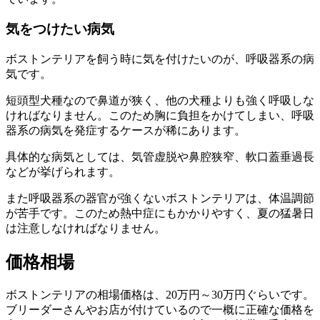
気をつけたい病気
ボストンテリアを飼う時に気を付けたいのが、
呼吸器系の病
気
です。
短頭型犬種なので鼻道が狭く、他の犬種よりも強く呼吸しな
ければなりません。このため胸に負担をかけてしまい、呼吸
器系の病気を発症するケースが稀にあります。
具体的な病気としては、
気管虚脱や鼻腔狭窄、軟口蓋垂過長
など
が挙げられます。
また呼吸器系の器官が強くないボストンテリアは、
体温調節
が苦手
です。このため
熱中症にもかかりやすく
、夏の猛暑日
は注意しなければなりません。
価格相場
ボストンテリアの相場価格は、20万円～30万円ぐらいです。
ブリーダーさんやお店が付けているので一概に正確な価格を