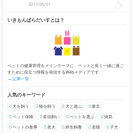
2017/05/01
いきもんぱらだいすとは？
ペットの健康管理をメインテーマに、ペットと長く一緒に過ご
すために役立つ情報を発信するWebメディアです。
→
記事一覧
人気のキーワード
犬を飼う
猫を飼う
犬と遊ぶ
東京
ペット保険
多頭飼い
ペットを選ぶ
病気
ペットの食事
老犬
終生飼養
老猫
子犬