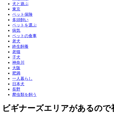
犬と遊ぶ
東京
ペット保険
多頭飼い
ペットを選ぶ
病気
ペットの食事
老犬
終生飼養
老猫
子犬
神奈川
大阪
肥満
一人暮らし
日本犬
長野
爬虫類を飼う
ビギナーズエリアがあるので