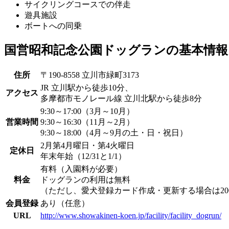
サイクリングコースでの伴走
遊具施設
ボートへの同乗
国営昭和記念公園ドッグランの基本情報
住所
〒190-8558 立川市緑町3173
JR 立川駅から徒歩10分、
アクセス
多摩都市モノレール線 立川北駅から徒歩8分
9:30～17:00（3月～10月）
営業時間
9:30～16:30（11月～2月）
9:30～18:00（4月～9月の土・日・祝日）
2月第4月曜日・第4火曜日
定休日
年末年始（12/31と1/1）
有料（入園料が必要）
料金
ドッグランの利用は無料
（ただし、愛犬登録カード作成・更新する場合は20
会員登録
あり（任意）
URL
http://www.showakinen-koen.jp/facility/facility_dogrun/