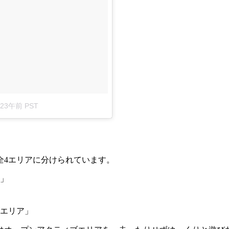
7:23午前 PST
全4エリアに分けられています。
」
エリア
」