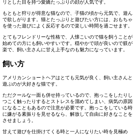
リとした目を持つ
愛嬌たっぷりの顔が人気
です。
もともと狩りが得意な猫なので、子猫の頃から元気で、遊ん
で欲しがります。猫とたっぷりと遊びたい方には、おもちゃ
を使った遊びによく反応するので楽しい時間を過ごせます。
とてもフレンドリーな性格で、人懐こいので猫を飼うことが
始めての方にも飼いやすい
です。穏やかで頭が良いので躾が
楽で、飼い主さんに甘え上手なのも魅力になっています。
飼い方
アメリカンショートヘアはとても元気が良く、飼い主さんと
遊ぶのが大好きな猫です。
ただクールな一面も併せ持っているので、
抱っこをしたりし
つこく触ったりするとストレスを溜めてしまい
、病気の原因
になることもあるので注意が必要です。抱っこをしている時
に嫌がる素振りを見せるなら、解放して自由に好きなことを
させましょう。
甘えて遊びを仕掛けてくる時と一人になりたい時を見極め