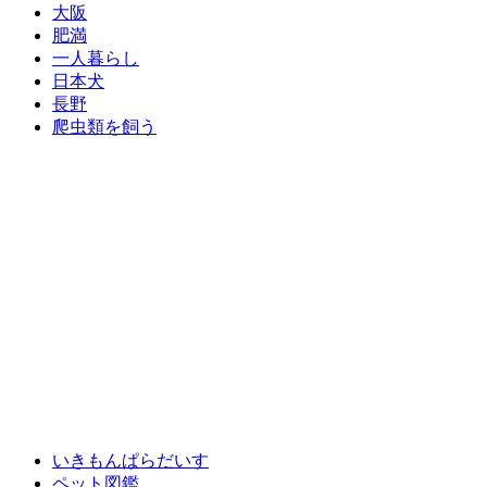
大阪
肥満
一人暮らし
日本犬
長野
爬虫類を飼う
いきもんぱらだいす
ペット図鑑