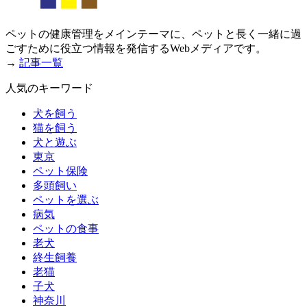
ペットの健康管理をメインテーマに、ペットと長く一緒に過
ごすために役立つ情報を発信するWebメディアです。
→
記事一覧
人気のキーワード
犬を飼う
猫を飼う
犬と遊ぶ
東京
ペット保険
多頭飼い
ペットを選ぶ
病気
ペットの食事
老犬
終生飼養
老猫
子犬
神奈川