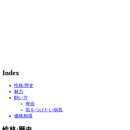
Index
性格/歴史
魅力
飼い方
寿命
気をつけたい病気
価格相場
性格/歴史