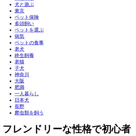
犬と遊ぶ
東京
ペット保険
多頭飼い
ペットを選ぶ
病気
ペットの食事
老犬
終生飼養
老猫
子犬
神奈川
大阪
肥満
一人暮らし
日本犬
長野
爬虫類を飼う
フレンドリーな性格で初心者