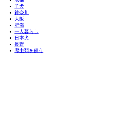
子犬
神奈川
大阪
肥満
一人暮らし
日本犬
長野
爬虫類を飼う