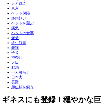
犬と遊ぶ
東京
ペット保険
多頭飼い
ペットを選ぶ
病気
ペットの食事
老犬
終生飼養
老猫
子犬
神奈川
大阪
肥満
一人暮らし
日本犬
長野
爬虫類を飼う
ギネスにも登録！穏やかな巨