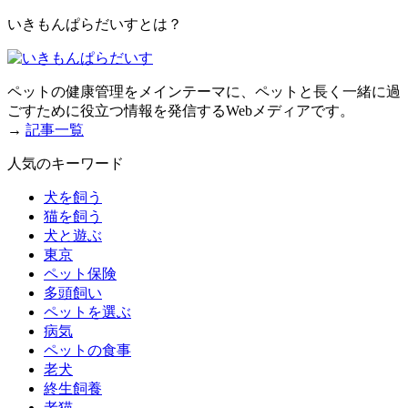
いきもんぱらだいすとは？
ペットの健康管理をメインテーマに、ペットと長く一緒に過
ごすために役立つ情報を発信するWebメディアです。
→
記事一覧
人気のキーワード
犬を飼う
猫を飼う
犬と遊ぶ
東京
ペット保険
多頭飼い
ペットを選ぶ
病気
ペットの食事
老犬
終生飼養
老猫