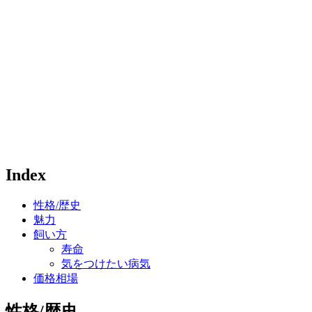
Index
性格/歴史
魅力
飼い方
寿命
気をつけたい病気
価格相場
性格/歴史