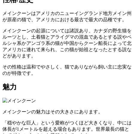
メインクーンはアメリカのニューイングランド地方メイン州
が原産の猫で、
アメリカにおける最古で最大の品種
です。
メインクーンの起源については諸説あり、カナダの野生猫を
ルーツとし、土着猫とアライグマの混血であるとする説やペ
ルシャ系かアンゴラ系の猫が中国からクーン船長によって北
アメリカに連れて来られ、この猫が始祖となったとする説な
どがあります。
その性格は温和でやさしく、
猫でありながら飼い主に忠実
な
のが特徴です。
魅力
メインクーンの魅力はその大きさにあります。
「穏やかな巨人」という愛称がつくほど大きくなり
、中には
体長が1メートルを超える場合もあります。世界最長の猫と