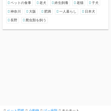
ペットの食事
老犬
終生飼養
老猫
子犬
神奈川
大阪
肥満
一人暮らし
日本犬
長野
爬虫類を飼う
ペット図鑑
小動物
げっ歯類
モルモット