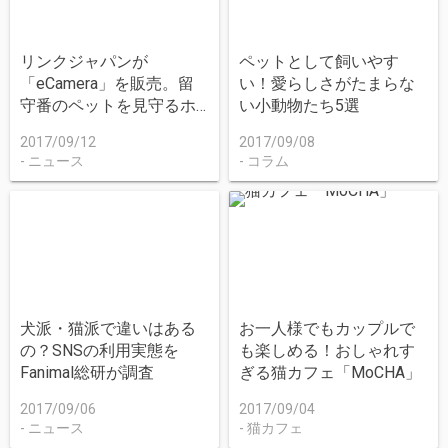
リンクジャパンが
ペットとして飼いやす
「eCamera」を販売。留
い！愛らしさがたまらな
守番のペットを見守るホ
い小動物たち5選
ームセキュリティIoTカメ
2017/09/12
2017/09/08
ラ
ニュース
コラム
犬派・猫派で違いはある
お一人様でもカップルで
の？SNSの利用実態を
も楽しめる！おしゃれす
Fanimal総研が調査
ぎる猫カフェ「MoCHA」
2017/09/06
2017/09/04
ニュース
猫カフェ