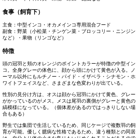
食事（飼育下）
主食：中型インコ・オカメインコ専用混合フード
副食：野菜（小松菜・チンゲン菜・ブロッコリー・ニンジン
など）・果物（リンゴなど）
特徴
頭の冠羽と頬のオレンジのポイントカラーが特徴の中型イン
コ。全身グレーの体色に、顔から頭にかけて黄色が入る。ノ
ーマル以外にもルチノー・パイド・イザベラ・シナモン・ホ
ワイトフェイスなど、さまざまな色変わりが出ている。
性別の見分け方は、オスは顔から冠羽にかけて黄色、グレー
がかっているのがメス。メスは尾羽の裏側がグレーと黄色の
縞模様になっている。（個体差があるのではっきりしない場
合もある）
野生では集団で生活しているため、同じケージで複数羽の飼
育が可能。優しく臆病な性格であるため、違う種類との同居