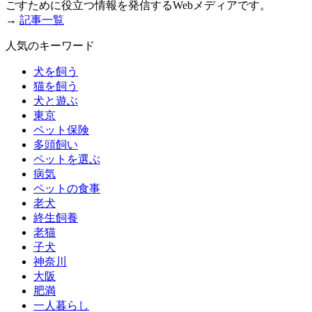
ごすために役立つ情報を発信するWebメディアです。
→
記事一覧
人気のキーワード
犬を飼う
猫を飼う
犬と遊ぶ
東京
ペット保険
多頭飼い
ペットを選ぶ
病気
ペットの食事
老犬
終生飼養
老猫
子犬
神奈川
大阪
肥満
一人暮らし