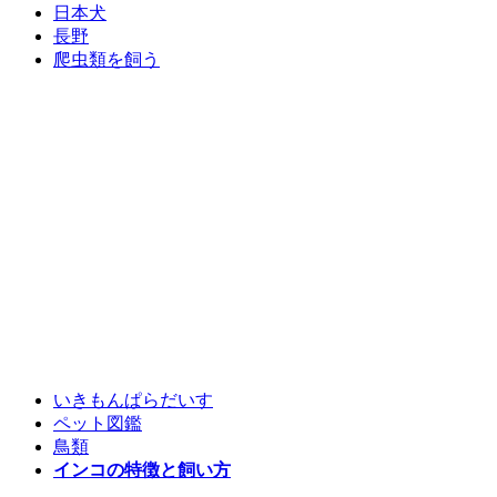
日本犬
長野
爬虫類を飼う
いきもんぱらだいす
ペット図鑑
鳥類
インコの特徴と飼い方