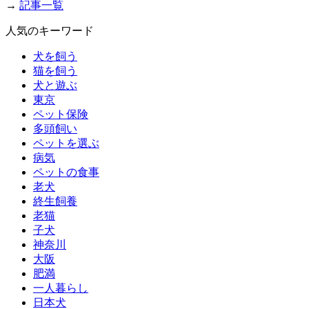
→
記事一覧
人気のキーワード
犬を飼う
猫を飼う
犬と遊ぶ
東京
ペット保険
多頭飼い
ペットを選ぶ
病気
ペットの食事
老犬
終生飼養
老猫
子犬
神奈川
大阪
肥満
一人暮らし
日本犬