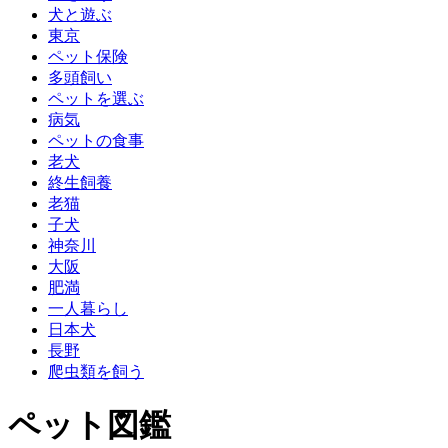
犬と遊ぶ
東京
ペット保険
多頭飼い
ペットを選ぶ
病気
ペットの食事
老犬
終生飼養
老猫
子犬
神奈川
大阪
肥満
一人暮らし
日本犬
長野
爬虫類を飼う
ペット図鑑