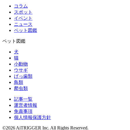
コラム
スポット
イベント
ニュース
ペット図鑑
ペット図鑑
犬
猫
小動物
ウサギ
げっ歯類
鳥類
爬虫類
記事一覧
運営者情報
免責事項
個人情報保護方針
©2026 AiTRIGGER Inc.
All Rights Reserved.