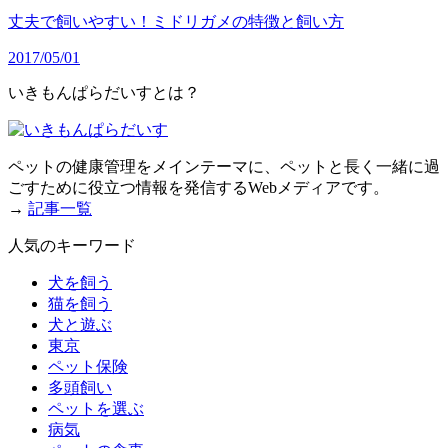
丈夫で飼いやすい！ミドリガメの特徴と飼い方
2017/05/01
いきもんぱらだいすとは？
ペットの健康管理をメインテーマに、ペットと長く一緒に過
ごすために役立つ情報を発信するWebメディアです。
→
記事一覧
人気のキーワード
犬を飼う
猫を飼う
犬と遊ぶ
東京
ペット保険
多頭飼い
ペットを選ぶ
病気