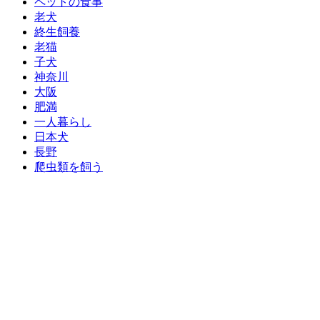
ペットの食事
老犬
終生飼養
老猫
子犬
神奈川
大阪
肥満
一人暮らし
日本犬
長野
爬虫類を飼う