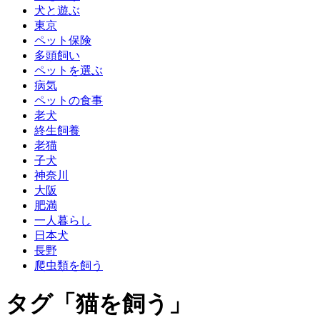
犬と遊ぶ
東京
ペット保険
多頭飼い
ペットを選ぶ
病気
ペットの食事
老犬
終生飼養
老猫
子犬
神奈川
大阪
肥満
一人暮らし
日本犬
長野
爬虫類を飼う
タグ「猫を飼う」